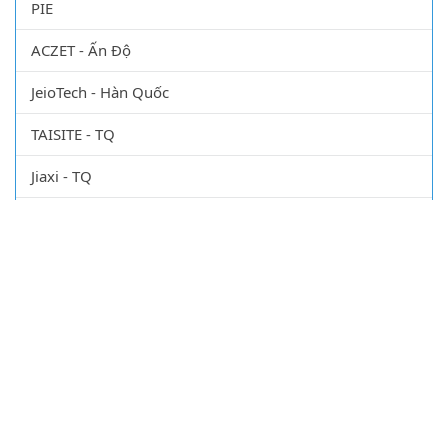
PIE
ACZET - Ấn Độ
JeioTech - Hàn Quốc
TAISITE - TQ
Jiaxi - TQ
Haisern Instruments - Mỹ
CÔNG TY TNHH XUẤT NHẬP KHẨU VẬT TƯ KHOA
HỌC QUỐC TẾ
Số ĐKKD: 0107469877 do Sở kế hoạch đầu tư cấp ngày: