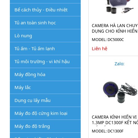
Bể cách thủy - Điều nhiệt
Tủ an toàn sinh học
CAMERA HÀ LAN CHU
DỤNG CHO KÍNH HIỂN 
Lò nung
DC.5000C
MODEL: DC5000C
Tủ ấm - Tủ ấm lạnh
Liên hệ
Tủ môi trường - vi khí hậu
Zalo:
Máy đồng hóa
Máy lắc
Dụng cụ lấy mẫu
Máy đo độ cứng kim loại
CAMERA KÍNH HIỂN VI
1.3MP DC1300F KẾT N
Máy đo độ trắng
MÁY TÍNH
MODEL: DC1300F