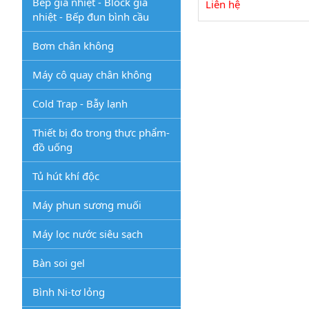
Bếp gia nhiệt - Block gia
Liên hệ
nhiệt - Bếp đun bình cầu
Bơm chân không
Máy cô quay chân không
Cold Trap - Bẫy lạnh
Thiết bị đo trong thực phẩm-
đồ uống
Tủ hút khí độc
Máy phun sương muối
Máy lọc nước siêu sạch
Bàn soi gel
Bình Ni-tơ lỏng