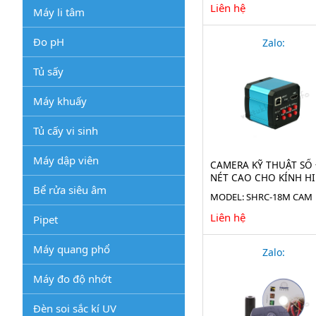
Liên hệ
Máy li tâm
Đo pH
Zalo:
Tủ sấy
Máy khuấy
Tủ cấy vi sinh
Máy dập viên
CAMERA KỸ THUẬT SỐ
NÉT CAO CHO KÍNH H
Bể rửa siêu âm
VI
MODEL: SHRC-18M CAM
Liên hệ
Pipet
Máy quang phổ
Zalo:
Máy đo độ nhớt
Đèn soi sắc kí UV