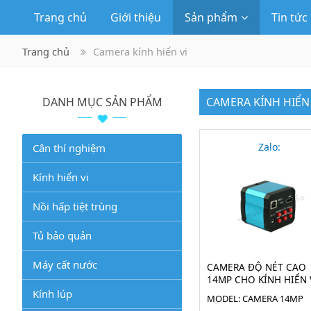
Trang chủ
Giới thiệu
Sản phẩm
Tin tức
Trang chủ
Camera kính hiển vi
DANH MỤC SẢN PHẨM
CAMERA KÍNH HIỂN 
Zalo:
Cân thí nghiệm
Kính hiển vi
Nồi hấp tiệt trùng
Tủ bảo quản
Máy cất nước
CAMERA ĐỘ NÉT CAO
14MP CHO KÍNH HIỂN 
14MP
Kính lúp
MODEL: CAMERA 14MP