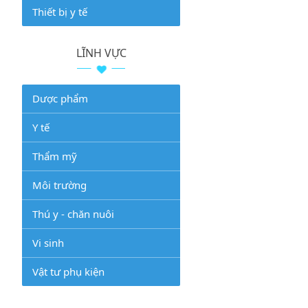
Thiết bị y tế
LĨNH VỰC
Dược phẩm
Y tế
Thẩm mỹ
Môi trường
Thú y - chăn nuôi
Vi sinh
Vật tư phụ kiện