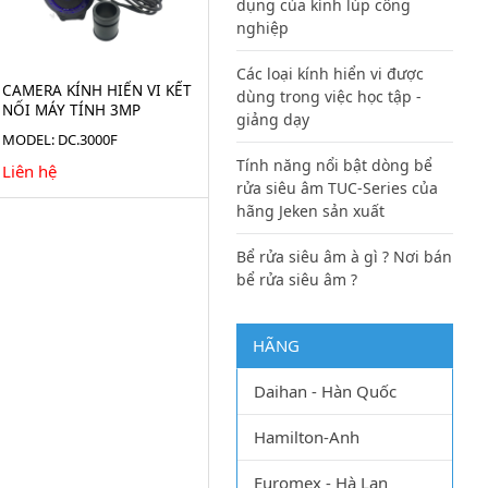
dụng của kính lúp công
nghiệp
Các loại kính hiển vi được
CAMERA KÍNH HIỂN VI KẾT
dùng trong việc học tập -
NỐI MÁY TÍNH 3MP
giảng dạy
DC3000F
MODEL: DC.3000F
Tính năng nổi bật dòng bể
Liên hệ
rửa siêu âm TUC-Series của
hãng Jeken sản xuất
Bể rửa siêu âm à gì ? Nơi bán
bể rửa siêu âm ?
HÃNG
Daihan - Hàn Quốc
Hamilton-Anh
Euromex - Hà Lan