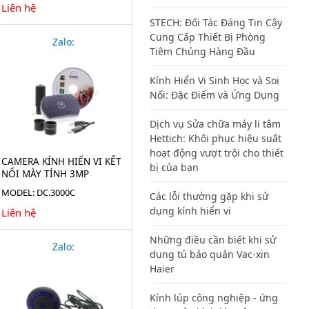
Liên hệ
STECH: Đối Tác Đáng Tin Cậy
Cung Cấp Thiết Bị Phòng
Zalo:
Tiêm Chủng Hàng Đầu
Kính Hiển Vi Sinh Học và Soi
Nổi: Đặc Điểm và Ứng Dụng
Dịch vụ Sửa chữa máy li tâm
Hettich: Khôi phục hiệu suất
hoạt động vượt trội cho thiết
CAMERA KÍNH HIỂN VI KẾT
bị của bạn
NỐI MÀY TÍNH 3MP
DC3000C
MODEL: DC.3000C
Các lỗi thường gặp khi sử
dụng kính hiển vi
Liên hệ
Những điều cần biết khi sử
Zalo:
dụng tủ bảo quản Vac-xin
Haier
Kính lúp công nghiệp - ứng