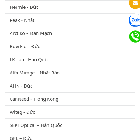
DLab - Mỹ
Labsil - Ấn Độ
Hermle - Đức
Peak - Nhật
Arctiko – Đan Mạch
Buerkle – Đức
LK Lab - Hàn Quốc
Alfa Mirage – Nhật Bản
AHN - Đức
CanNeed – Hong Kong
Witeg - Đức