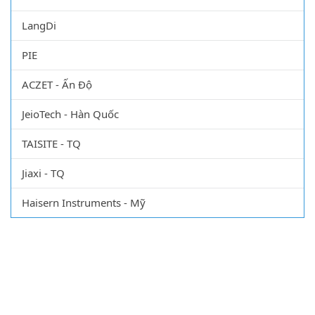
Dino-Lite - Đài Loan (ANMO)
Evermed – Italia
LangDi
PIE
ACZET - Ấn Độ
JeioTech - Hàn Quốc
TAISITE - TQ
Jiaxi - TQ
Haisern Instruments - Mỹ