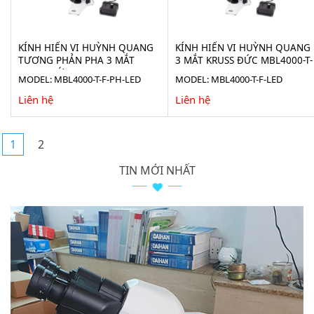
KÍNH HIỂN VI HUỲNH QUANG
KÍNH HIỂN VI HUỲNH QUANG
TƯƠNG PHẢN PHA 3 MẮT
3 MẮT KRUSS ĐỨC MBL4000-T-
KRUSS ĐỨC MBL4000-T-F-PH-
F-LED
MODEL: MBL4000-T-F-PH-LED
MODEL: MBL4000-T-F-LED
LED
Liên hệ
Liên hệ
1
2
TIN MỚI NHẤT