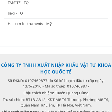
TAISITE - TQ
Jiaxi - TQ
Haisern Instruments - Mỹ
CÔNG TY TNHH XUẤT NHẬP KHẨU VẬT TƯ KHOA
HỌC QUỐC TẾ
Số ĐKKD: 0107469877 do Sở kế hoạch đầu tư cấp ngày:
13/6/2016 - Mã số thuế: 0107469877
Chịu trách nhiệm: Tuyển Quang Hùng
Trụ sở chính: BT1B-A312, KĐT Mễ Trì Thượng, Phường Mễ Trì,
Quận Nam Từ Liêm, TP Hà Nội, Việt Nam.
Chi nhánh miền nam:
103 Đặng Thuỳ Trâm (Đường Trục), P 13,